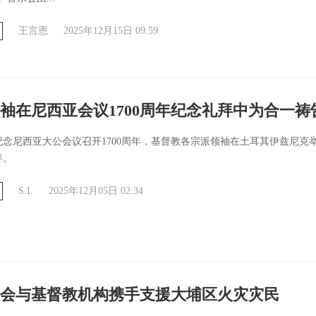
王言恩
2025年12月15日 09:59
袖在尼西亚会议1700周年纪念礼拜中为合一祷
纪念尼西亚大公会议召开1700周年，基督教各宗派领袖在土耳其伊兹尼克
拜。
S.I.
2025年12月05日 02:34
会与基督教机构携手支援大埔区火灾灾民