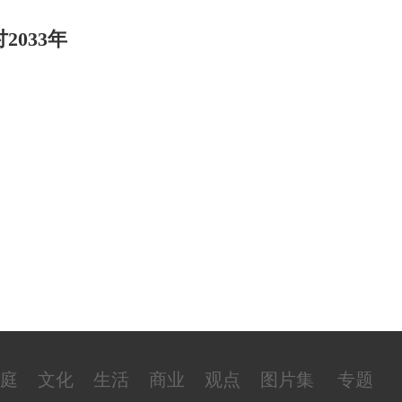
2033年
庭
文化
生活
商业
观点
图片集
专题