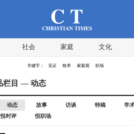
社会
家庭
文化
关键字：
见证
牧养
家庭观
职场
品栏目 — 动态
动态
故事
访谈
特稿
学
悦时评
悦职场