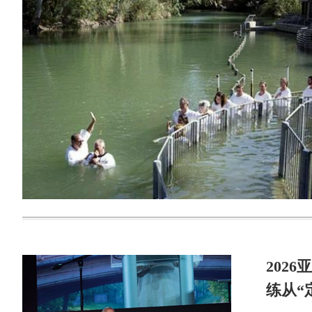
202
练从“