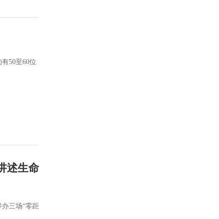
50至60位
讲述生命
举办三场“零距