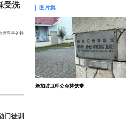
稣受洗
图片集
1.
教世界事务特
新加坡卫理公会芽笼堂
动门徒训