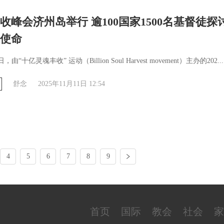
收峰会济州岛举行 逾100国家1500名基督徒探讨
使命
日，由“十亿灵魂丰收” 运动（Billion Soul Harvest movement）主办的202...
舒念
2025年11月11日 12:54
4
5
6
7
8
9
首页
国际
教会
社会
家