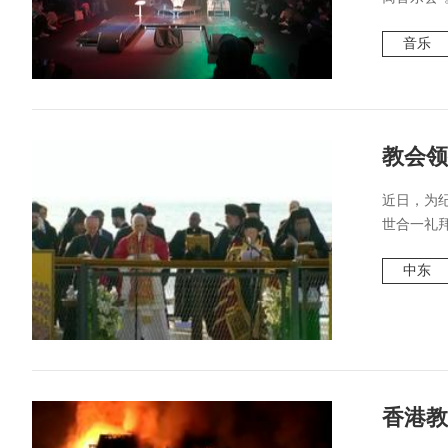
音乐
教会领
近日，为
世合一礼
中东
香港教