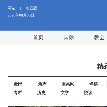
网站
|
地区版
2026年08月06日
首页
国际
教会
精
全部
角声
圆桌间
译稿
专栏
历史
文学
悦读