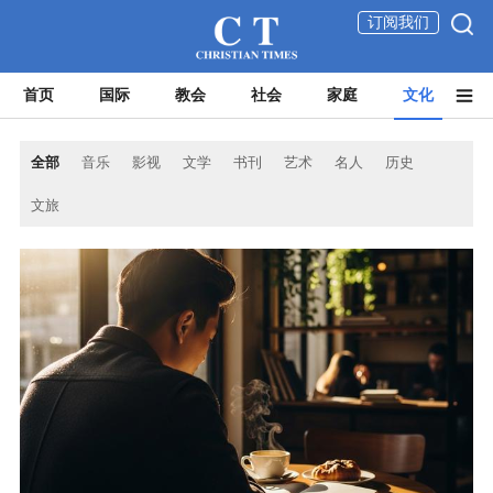
订阅我们
首页
国际
教会
社会
家庭
文化
全部
音乐
影视
文学
书刊
艺术
名人
历史
文旅