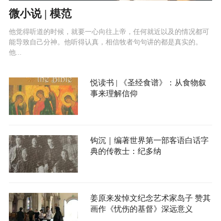
微小说 | 模范
他觉得听道的时候，就要一心向往上帝，任何就近以及的情况都可
能导致自己分神。他听得认真，相信牧者句句讲的都是真实的。
他...
悦读书 | 《圣经食谱》：从食物叙
事来理解信仰
钩沉｜编著世界第一部客语白话字
典的传教士：纪多纳
姜原来发悼文纪念艺术家岛子 赞其
画作《忧伤的基督》深远意义