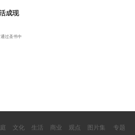
活成现
后通过圣书中
庭
文化
生活
商业
观点
图片集
专题