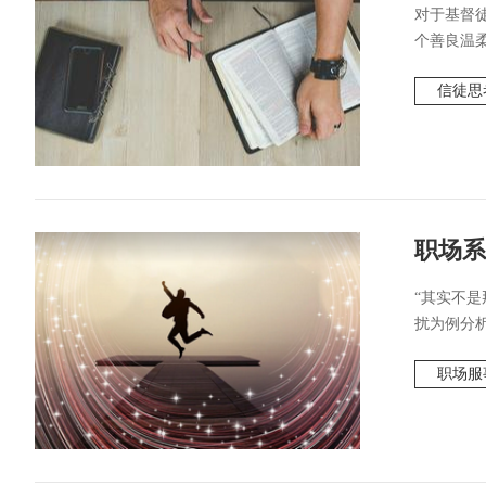
对于基督
个善良温柔
信徒思
职场系
“其实不
扰为例分析
职场服