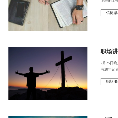
上班的工作
信徒思
职场讲
2月25日
有28年记
职场服