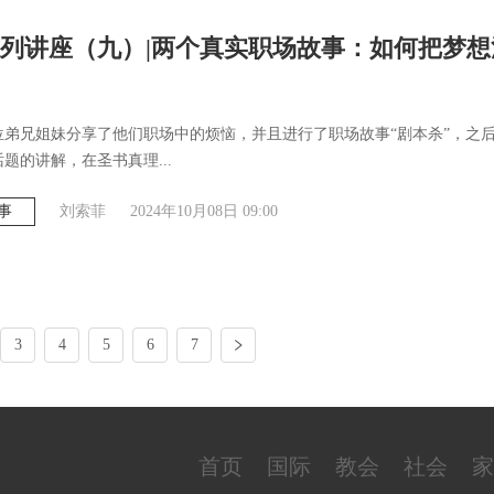
列讲座（九）|两个真实职场故事：如何把梦想
位弟兄姐妹分享了他们职场中的烦恼，并且进行了职场故事“剧本杀”，之
题的讲解，在圣书真理...
事
刘索菲
2024年10月08日 09:00
3
4
5
6
7
首页
国际
教会
社会
家