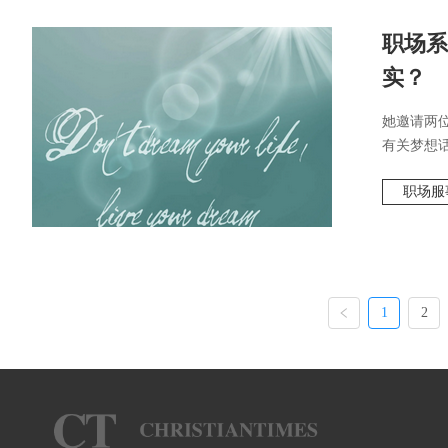
职场系
实？
她邀请两
有关梦想话
职场服
1
2