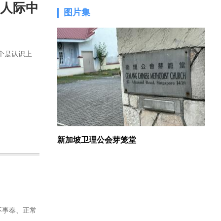
场人际中
图片集
1.
个是认识上
新加坡卫理公会芽笼堂
不事奉、正常