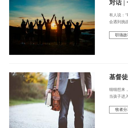
对话 
有人说：
会遇到挑战
职场故
基督徒
细细想来
当孩子进入
牧者分