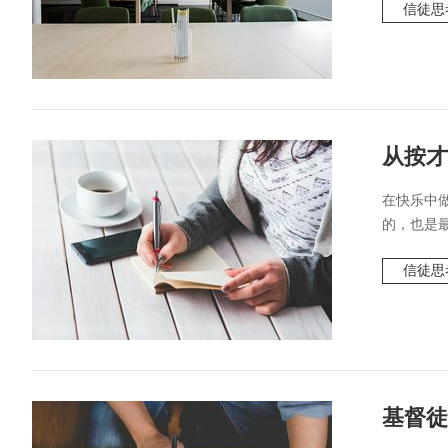
信徒思
从按才
在快乐中
的，也是最
信徒思
基督徒