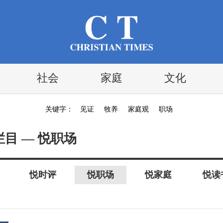
社会
家庭
文化
关键字：
见证
牧养
家庭观
职场
栏目 — 悦职场
悦时评
悦职场
悦家庭
悦读