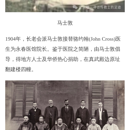
马士敦
1904年，长老会派马士敦接替骆约翰(John Cross)医
生为永春医馆院长。鉴于医院之简陋，由马士敦倡
导，得地方人士及华侨热心捐助，在真武殿边原址
翻建楼四幢。