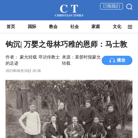
订阅我们
首页
国际
教会
社会
家庭
文化
钩沉| 万婴之母林巧稚的恩师：马士敦
作者：
蒙允转载
寻访传教士
来源：基督时报蒙允
播放
的足迹
转载
2025年06月10日 20:38