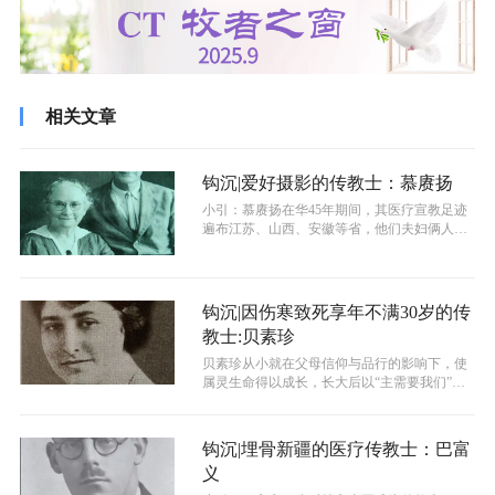
相关文章
钩沉|爱好摄影的传教士：慕赓扬
小引：慕赓扬在华45年期间，其医疗宣教足迹
遍布江苏、山西、安徽等省，他们夫妇俩人还
爱好旅行，慕夫人留有大量中国摄影作...
钩沉|因伤寒致死享年不满30岁的传
教士:贝素珍
贝素珍从小就在父母信仰与品行的影响下，使
属灵生命得以成长，长大后以“主需要我们”为
题，写下她的宣教心愿，在弥留之际，...
钩沉|埋骨新疆的医疗传教士：巴富
义