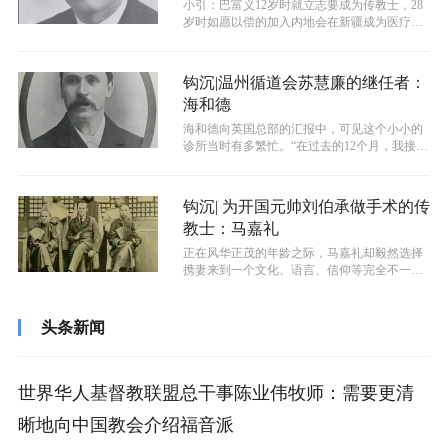
小引：巴富义12岁时就立志要成为传教士，28
岁时如愿以偿的加入内地会在新疆成为医疗传
教士，在新疆救治伤兵期间不幸染上...
钩沉|温州循道会苏慧廉的继任者：
海和德
海和德向英国总部的汇报中，可见这个小小的
诊所当时有多繁忙。“在过去的12个月，我接待
了5624个病人。其中3736例...
钩沉| 为开国元帅刘伯承做手术的传
教士：马嘉礼
正在风华正茂的年龄之际，马嘉礼却毅然选择
携妻来到一个文化、语言、信仰等完全不一样
的异国他乡，在重庆开启了漫长的宣教生...
头条新闻
世界华人基督教联盟总干事陈业伟牧师：需要更清
晰地向中国教会介绍福音派