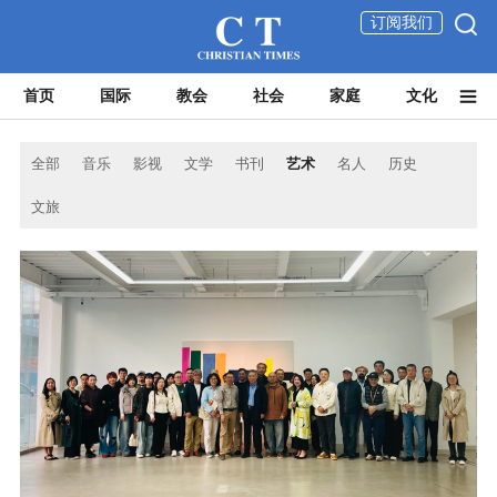
订阅我们
首页
国际
教会
社会
家庭
文化
全部
音乐
影视
文学
书刊
艺术
名人
历史
文旅