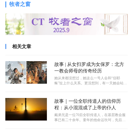
牧者之窗
相关文章
故事 | 从女扫罗成为女保罗：北方
一教会师母的传奇经历
她从来都没想过，她这么一号人会和“信耶
稣”扯上什么关系。更没想到，有一天她会站在
讲台上，流着泪诉说自己是怎样一个“败...
故事｜一位全职传道人的信仰历
程：从小混混成了上帝的仆人
戴弟兄是一位70后全职传道人，在基层教会服
事已有二十余年。童年的他命运坎坷，先后经
历父亲入狱、父母离异，只能与奶奶相...