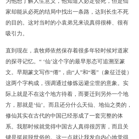
为他想了解人生意义，他知道人必定会死，但是仙
家却能从必死的结局中找出一条路，达到长生不死
的目的。这对当时的小袁弟兄来说真得很棒、很有
吸引力。
直到现在，袁牧师依然保存着很多年轻时候对道家
的探寻记忆。“ ‘仙’这个字的最早形态可追溯至篆
文。早期篆文写作“僊”，由“人”和“䙴”（象征迁徙）
这两个字构成，强调通过修炼远避尘世的意象。实
际上就是不在这个地方待着，而要迁到另外一个地
方，那就是‘仙’。而且还分什么天仙、地仙之类的，
修仙其实在古代的中国已经形成了一套完整的体
系。我那时候就觉得中国古人真得很厉害，而且关
键是挺超脱世俗的。这一点就让我发自内心地觉得