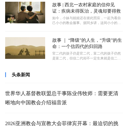
故事 | 西北一农村家庭的信仰见
证：疾病未得医治，灵魂却要得救
如今，小妹与姐姐还在彼此照应，一起为着自
己小小的教会服事。据同乡讲，这间小小的聚
会点已持续运营十余年。哪怕村子因为城...
故事 ｜ “降级”的人生，“升级”的生
命：一个信四代的归回路
官二代的孩子仍是官二代，富二代的孩子仍然
是富二代，但信二代却不一定生来就是信二
代。一个人必须亲自经历认识福音、认罪悔...
头条新闻
世界华人基督教联盟总干事陈业伟牧师：需要更清
晰地向中国教会介绍福音派
2026亚洲教会与宣教大会菲律宾开幕：最迫切的挑