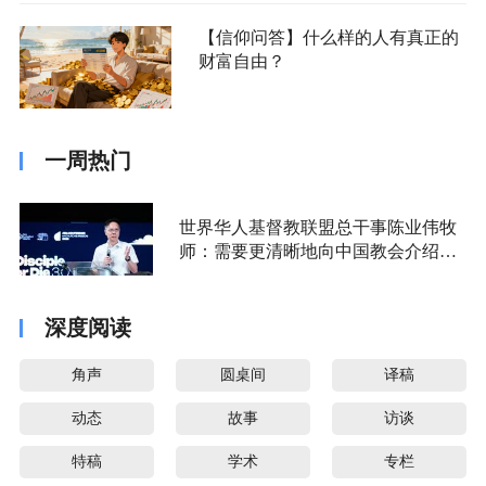
【信仰问答】什么样的人有真正的
财富自由？
一周热门
世界华人基督教联盟总干事陈业伟牧
师：需要更清晰地向中国教会介绍福
音派
深度阅读
角声
圆桌间
译稿
动态
故事
访谈
特稿
学术
专栏