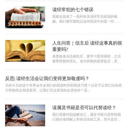
读经常犯的七个错误
我最近发表了一系列有关读经常见错误的视
频。我们都可能犯过这些错误中的某一些，或
者是全部。
人生问答｜信主后 读经这事真的很
重要吗?
基督徒做决志祷告后，要学习受洗课程，之后
接受得救的洗礼。成为得救的基督徒后，意味
着你要继续跟从上帝的话语过更新改变的...
反思| 读经生活会让我们变得更加敬虔吗？
为何今天的这个世界会夺走我们的阅读时间和阅读习惯？以至于让我们没有精
力和热情去阅读真理，让我们无法更深的走进信仰？是...
读属灵书籍是否可以代替读经？
我们需要时刻提醒自己，属灵书籍只是帮助我
们更好地理解上帝的话语的工具，而不是目的
本身。而当我们使用属灵书籍时，也当认...