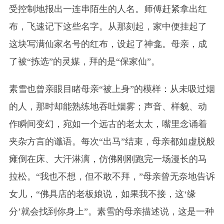
受控制地报出一连串陌生的人名。师傅赶紧拿出红
布，飞速记下这些名字。从那刻起，家中便挂起了
这块写满仙家名号的红布，设起了神龛。母亲，成
了被“拣选”的灵媒，拜的是“保家仙”。
素雪也曾亲眼目睹母亲“被上身”的模样：从未吸过烟
的人，那时却能熟练地吞吐烟雾；声音、样貌、动
作瞬间变幻，宛如一个远古的老太太，嘴里念诵着
夹杂方言的谶语。每次“出马”结束，母亲都如虚脱般
瘫倒在床、大汗淋漓，仿佛刚刚跑完一场漫长的马
拉松。“我也不想，但不敢不拜，”母亲曾无奈地告诉
女儿，“佛具店的老板娘说，如果我不接，这‘缘
分’就会找到你身上”。素雪的母亲描述说，这是一种