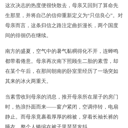
这次决志的热度便很快散去，母亲又回到了算命先
生那里，并将自己的信仰重新定义为“只信良心”。对
母亲而言，这条归信之路注定曲折漫长，两个国度
间的徘徊仍在继续。
南方的盛夏，空气中的暑气黏稠得化不开，连蝉鸣
都带着倦意。母亲再次南下照顾生二胎的素雪，却
在某个午后，在那间朝南的卧室里经历了一场突如
其来的冰火两重天。
当素雪收到母亲的消息，推开母亲所在屋子的房门
时，热浪扑面而来——窗户紧闭，空调停转，电扇
静止。而母亲竟裹着厚厚的棉被，穿着长袖长裤的
睡衣，整个人蜷缩在被子里瑟瑟发抖。