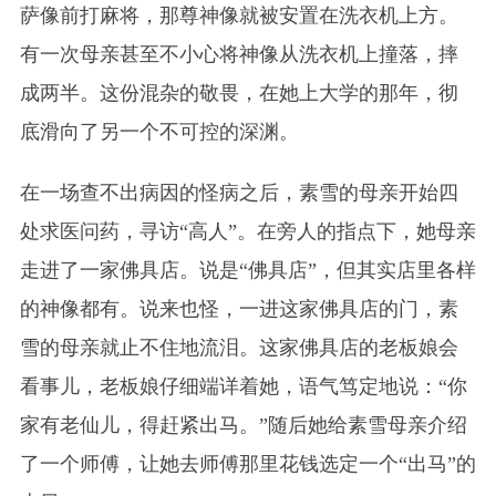
萨像前打麻将，那尊神像就被安置在洗衣机上方。
有一次母亲甚至不小心将神像从洗衣机上撞落，摔
成两半。这份混杂的敬畏，在她上大学的那年，彻
底滑向了另一个不可控的深渊。
在一场查不出病因的怪病之后，素雪的母亲开始四
处求医问药，寻访“高人”。在旁人的指点下，她母亲
走进了一家佛具店。说是“佛具店”，但其实店里各样
的神像都有。说来也怪，一进这家佛具店的门，素
雪的母亲就止不住地流泪。这家佛具店的老板娘会
看事儿，老板娘仔细端详着她，语气笃定地说：“你
家有老仙儿，得赶紧出马。”随后她给素雪母亲介绍
了一个师傅，让她去师傅那里花钱选定一个“出马”的