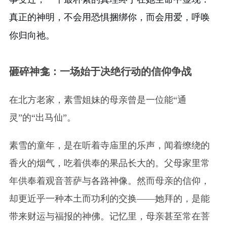
真正的神明，不会用恐惧捆绑你，而会用爱，呼唤
你归向祂。
砸碎神龛：一场始于决绝行动的信仰争战
在北方老家，素雪姐妹的母亲曾是一位能“通
灵”的“出马仙”。
素雪的童年，是在听着寺庙里的乐声，闻着缭绕的
香火的烟气，吃着供奉的果品长大的。父母家里常
年供奉着观音菩萨与各路神像。然而母亲的信仰，
却更近乎一种本土而功利的交换——她拜的，是能
带来财运与福报的神佛。记忆里，母亲甚至常在菩