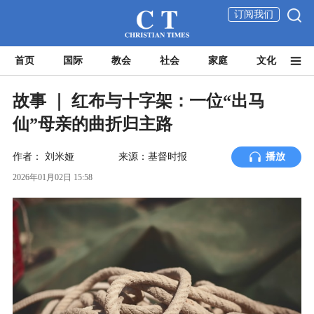
订阅我们
首页
国际
教会
社会
家庭
文化
故事 ｜ 红布与十字架：一位“出马
仙”母亲的曲折归主路
作者：
刘米娅
来源：基督时报
播放
2026年01月02日 15:58