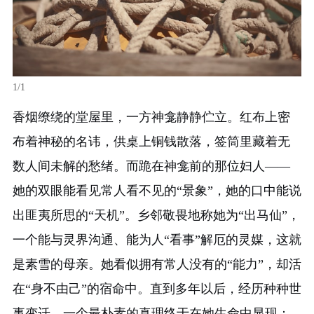
1/1
香烟缭绕的堂屋里，一方神龛静静伫立。红布上密
布着神秘的名讳，供桌上铜钱散落，签筒里藏着无
数人间未解的愁绪。而跪在神龛前的那位妇人——
她的双眼能看见常人看不见的“景象”，
她的口中能说
出匪夷所思的“天机”。乡邻敬畏地称她为“出马仙”，
一个能与灵界沟通、能为人“看事”解厄的灵媒，这就
是素雪的母亲。她看似拥有常人没有的“能力”，却活
在“身不由己”的宿命中。直到多年以后，经历种种世
事变迁，一个最朴素的真理终于在她生命中显现：