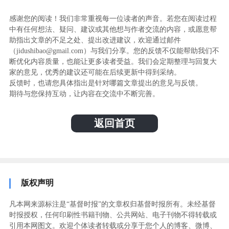
感谢您的阅读！我们非常重视每一位读者的声音。若您在阅读过程
中有任何想法、疑问、建议或其他想与作者交流的内容，或愿意帮
助指出文章的不足之处、提出改进建议，欢迎通过邮件
（jidushibao@gmail.com）与我们分享。您的反馈不仅能帮助我们不
断优化内容质量，也能让更多读者受益。我们会定期整理与回复大
家的意见，优秀的建议还可能在后续更新中得到采纳。
反馈时，也请您具体指出是针对哪篇文章提出的意见与反馈。
期待与您保持互动，让内容在交流中不断完善。
返回首页
版权声明
凡本网来源标注是“基督时报”的文章权归基督时报所有。未经基督
时报授权，任何印刷性书籍刊物、公共网站、电子刊物不得转载或
引用本网图文。欢迎个体读者转载或分享于您个人的博客、微博、