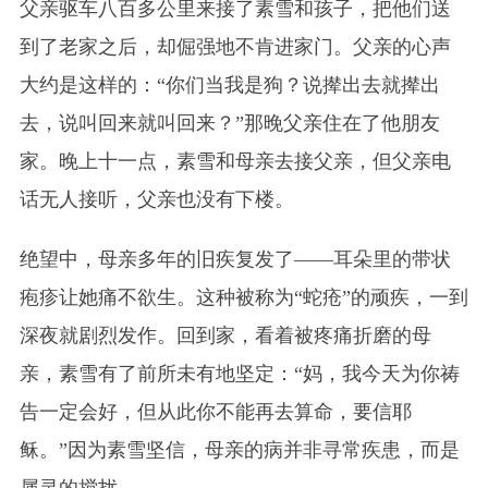
父亲驱车八百多公里来接了素雪和孩子，把他们送
到了老家之后，却倔强地不肯进家门。父亲的心声
大约是这样的：“你们当我是狗？说撵出去就撵出
去，说叫回来就叫回来？”那晚父亲住在了他朋友
家。晚上十一点，素雪和母亲去接父亲，但父亲电
话无人接听，父亲也没有下楼。
绝望中，母亲多年的旧疾复发了——耳朵里的带状
疱疹让她痛不欲生。这种被称为“蛇疮”的顽疾，一到
深夜就剧烈发作。回到家，看着被疼痛折磨的母
亲，素雪有了前所未有地坚定：“妈，我今天为你祷
告一定会好，但从此你不能再去算命，要信耶
稣。”因为素雪坚信，母亲的病并非寻常疾患，而是
属灵的搅扰。