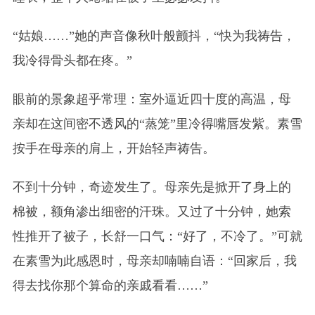
“姑娘……”她的声音像秋叶般颤抖，“快为我祷告，
我冷得骨头都在疼。”
眼前的景象超乎常理：室外逼近四十度的高温，母
亲却在这间密不透风的“蒸笼”里冷得嘴唇发紫。素雪
按手在母亲的肩上，开始轻声祷告。
不到十分钟，奇迹发生了。母亲先是掀开了身上的
棉被，额角渗出细密的汗珠。又过了十分钟，她索
性推开了被子，长舒一口气：“好了，不冷了。”可就
在素雪为此感恩时，母亲却喃喃自语：“回家后，我
得去找你那个算命的亲戚看看……”