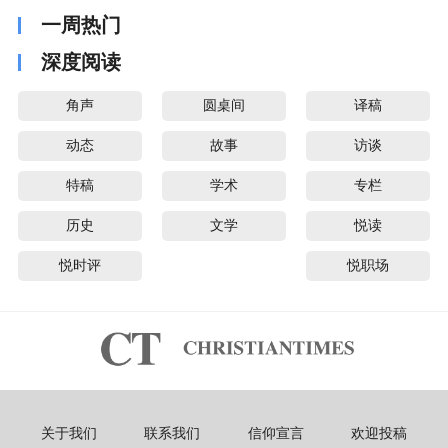
一周热门
深度阅读
角声
圆桌间
译稿
动态
故事
访谈
特稿
学术
专栏
历史
文学
悦读
悦时评
悦职场
关于我们
联系我们
信仰宣言
欢迎投稿