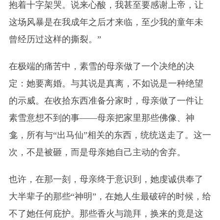
抱着十字架哭。说来心酸，我甚至要感谢上帝，让
这场风暴是在我成年之后才来临，至少我的童年未
曾经历过这样的撕裂。”
在极端的痛苦中，素雪的母亲做了一个决绝的决
定：她要离婚。与其说是真离，不如说是一种绝望
的示威。在收拾东西准备分家时，母亲做了一件让
素雪意想不到的事——母亲把家里那些佛像、神
龛，所有与“出马仙”相关的东西，统统送走了。这一
次，不是被砸，而是母亲她自己主动的舍弃。
也许，在那一刻，母亲终于意识到，她虔诚供奉了
大半辈子的那些“神明”，在她人生最破碎的时候，给
不了她任何庇护。那些香火与跪拜，换来的竟是这