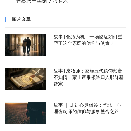
——在恩典中重新学习看人
图片文章
故事 | 化危为机，一场癌症如何重
塑了这个家庭的信仰与使命？
故事 | 袁牧师：家族五代信仰却毫
不知情，蒙上帝带领终归入耶稣基
督家
故事 ｜ 走进心灵幽谷：华北一心
理咨询师的信仰与服事整合之路