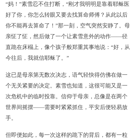
“妈！”素雪忍不住打断，“刚才我明明是靠着耶稣医
好了你，你怎么转眼又要去找算命师傅？从此以后
你不能再去算命了！”那一刻，空气突然安静了。母
亲怔了怔，然后做了一个让素雪意外的动作——径
直跪在床榻上，像个孩子般郑重其事地说：“好，从
今往后，我就信耶稣了。”
这已是母亲第无数次决志，语气轻快得仿佛在做一
个无关紧要的决定。素雪也知道，这很可能又是一
次危机中的临时投靠。信仰于母亲，总像是在两个
世界间摇摆——需要时紧紧抓住，平安后便轻易放
手。
但即便如此，每一次这样的跪下的背后，都有一粒