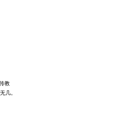
和传教
无几。