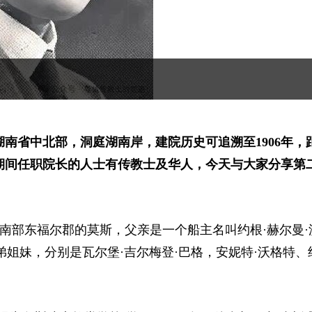
湖南省中北部，洞庭湖南岸，建院历史可追溯至1906年，
，期间任职院长的人士有传教士及华人，今天与大家分享第
)出生于挪威东南部东福尔郡的莫斯，父亲是一个船主名叫约根·赫尔曼
弟姐妹，分别是瓦尔堡·吉尔梅登·巴格，安妮特·沃格特、