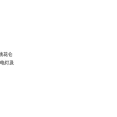
桃花仑
电灯及