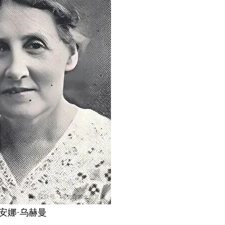
安娜·乌赫曼