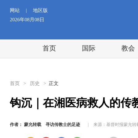
网站
|
地区版
2026年08月08日
首页
国际
教会
首页
>
历史
>
正文
钩沉｜在湘医病救人的传
作者：
蒙允转载
寻访传教士的足迹
|
来源：基督时报蒙允转