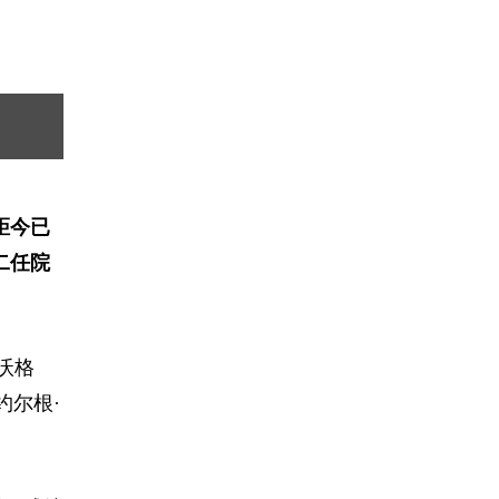
距今已
二任院
·沃格
约尔根·