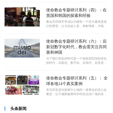
使命教会专题研讨系列（四）：在
英国和韩国的探索和经验
教会共同体常常误以为拥有一个宏大建筑是他
们的梦想，认为信徒人多、奉献增多，才能建
一个更大的教会。当时的犹太人也是这样...
使命教会专题研讨系列（六）：后
新冠数字化时代，教会需关注共同
善和神国
当下我们所处的时代是一个很多剧烈深刻变化
的时代：后新冠、数字化、后现代、后世俗
化.....这样的时代也给教会带来了许...
使命教会专题研讨系列（五）： 全
球各地14个真实案例
圣马田堂是伦敦最中心地段一座著名的圣公会
教堂，位于威斯敏斯特市特拉法加广场的东北
角，拥有600多年的悠久历史。
头条新闻