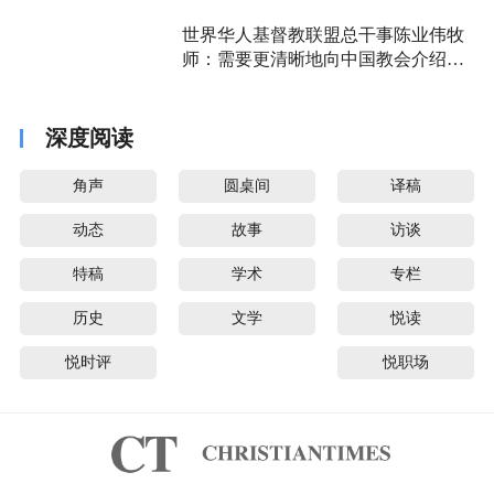
世界华人基督教联盟总干事陈业伟牧
师：需要更清晰地向中国教会介绍福
音派
深度阅读
角声
圆桌间
译稿
动态
故事
访谈
特稿
学术
专栏
历史
文学
悦读
悦时评
悦职场