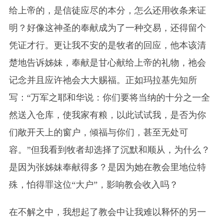
给上帝的，是信徒应尽的本分，怎么还用收条来证
明？好像这神圣的奉献成为了一种交易，还得留个
凭证才行。更让我不安的是牧者的回应，他本该清
楚地告诉姊妹，奉献是甘心献给上帝的礼物，祂会
记念并且应许祂会大大赐福。正如玛拉基先知所
写：“万军之耶和华说：你们要将当纳的十分之一全
然送入仓库，使我家有粮，以此试试我，是否为你
们敞开天上的窗户，倾福与你们，甚至无处可
容。”但我看到牧者却选择了沉默和顺从，为什么？
是因为张姊妹奉献得多？是因为她在教会里地位特
殊，怕得罪这位“大户”，影响教会收入吗？
在不解之中，我想起了教会中让我难以释怀的另一