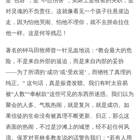
是“包容”，是“不想伤害”，实际上是牧者的失职，是
对灵魂的不负责任。这就像看见一个孩子往悬崖边
走，因为怕他哭闹、怕他不理你，就不去拼命拉住
他一样。这是何等残忍！
著名的钟马田牧师曾一针见血地说：“教会最大的危
险，不是来自外部的逼迫，而是来自内部的妥协
——为了所谓的‘成功’或‘受欢迎’，而牺牲了真理的
纯正。” 这句话，真是振聋发聩。我们有时太容易
被“人数”“奉献款”这些可见的东西所迷惑。我们以为
聚会的人多、气氛热闹，就是复兴，就是成功。如
果信徒的生命没有被真理不断更新、归正，那么这
表面的热闹，不过是沙滩上的城堡，经不起任何风
浪。保罗对哥林多教友说的话警告我们：“若有人用