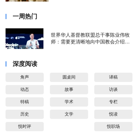
一周热门
世界华人基督教联盟总干事陈业伟牧
师：需要更清晰地向中国教会介绍福
音派
深度阅读
角声
圆桌间
译稿
动态
故事
访谈
特稿
学术
专栏
历史
文学
悦读
悦时评
悦职场