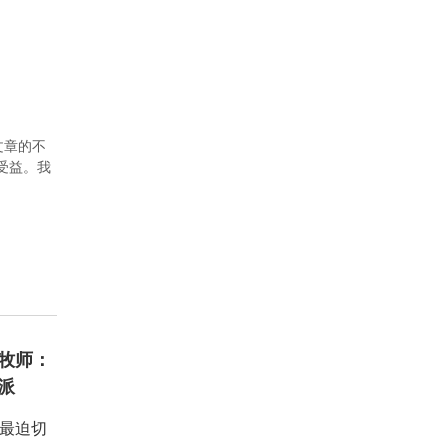
文章的不
者受益。我
牧师：
派
：最迫切