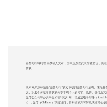
基督时报特约/自由撰稿人文章，文中观点仅代表作者立场，供
转载！
凡本网来源标注是“基督时报”的文章权归基督时报所有。未经
文。欢迎个体读者转载或分享于您个人的博客、微博、微信及其
微信公众号等公共平台如需转载引用，请通过电子邮件（jidushibao@gmai
s），微信（ChTimes）联络我们，得到授权方可转载或做其他使