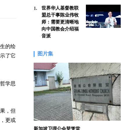
世界华人基督教联
1.
1.
盟总干事陈业伟牧
师：需要更清晰地
向中国教会介绍福
音派
生的绘
图片集
示了它
哲学思
果，但
，更或
新加坡卫理公会芽笼堂