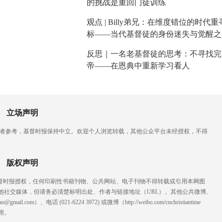
的挑战是重回门徒训练
观点 | Billy弟兄：在维度错位的时代
标——当代基督徒的身份迷失与觉醒之
反思｜一名老基督徒的思考：不寻找完
帝——在恩典中重新学习看人
立场声明
读者参考，基督时报保持中立。欢迎个人浏览转载，其他公众平台未经授权，不得
版权声明
基督时报授权，任何印刷性书籍刊物、公共网站、电子刊物不得转载或引用本网图
他社交媒体，但请务必清楚标明出处、作者与链接地址（URL）。其他公共微博、
l.com）、电话 (021-6224 3972
) ‬或微博（http://weibo.com/cnchristiantime
用。