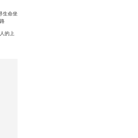
重寻生命坐
路
人的上