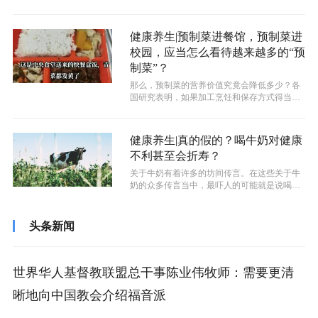
好的凭空想象。事实是，麦饭石不粘锅里...
健康养生|预制菜进餐馆，预制菜进
校园，应当怎么看待越来越多的“预
制菜”？
那么，预制菜的营养价值究竟会降低多少？各
国研究表明，如果加工烹饪和保存方式得当的
话，那么预制菜仍旧能够保存绝大多数的...
健康养生|真的假的？喝牛奶对健康
不利甚至会折寿？
关于牛奶有着许多的坊间传言。在这些关于牛
奶的众多传言当中，最吓人的可能就是说喝牛
奶会折寿——“你只要经常喝牛奶，就有...
头条新闻
世界华人基督教联盟总干事陈业伟牧师：需要更清
晰地向中国教会介绍福音派