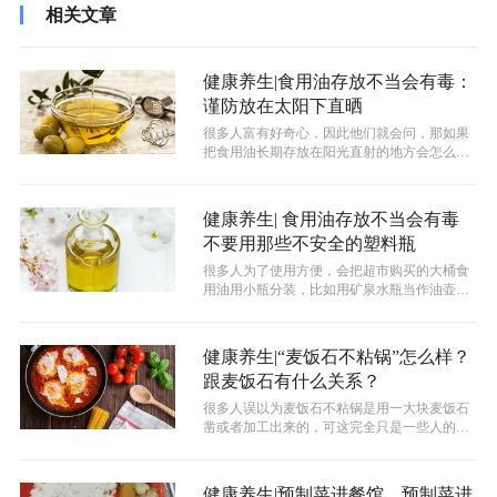
相关文章
健康养生|食用油存放不当会有毒：
谨防放在太阳下直晒
很多人富有好奇心，因此他们就会问，那如果
把食用油长期存放在阳光直射的地方会怎么
样？答案是人吃了这样的食用油以后会导致...
健康养生| 食用油存放不当会有毒
不要用那些不安全的塑料瓶
很多人为了使用方便，会把超市购买的大桶食
用油用小瓶分装，比如用矿泉水瓶当作油壶来
使用等。但是，这样的做法都是存在严重...
健康养生|“麦饭石不粘锅”怎么样？
跟麦饭石有什么关系？
很多人误以为麦饭石不粘锅是用一大块麦饭石
凿或者加工出来的，可这完全只是一些人的美
好的凭空想象。事实是，麦饭石不粘锅里...
健康养生|预制菜进餐馆，预制菜进