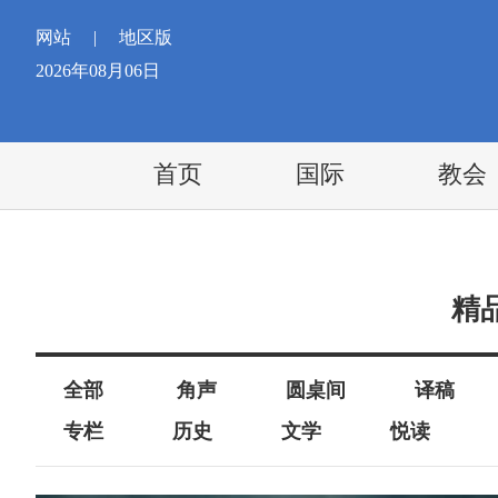
网站
|
地区版
2026年08月06日
首页
国际
教会
精
全部
角声
圆桌间
译稿
专栏
历史
文学
悦读