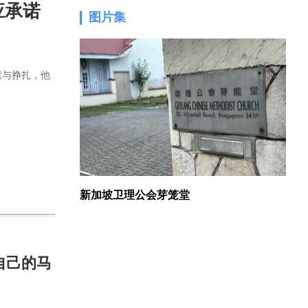
应承诺
图片集
1.
献与挣扎，他
新加坡卫理公会芽笼堂
自己的马