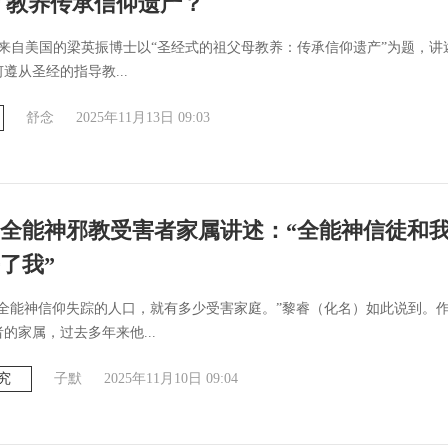
 教养传承信仰遗产？
，来自美国的梁英振博士以“圣经式的祖父母教养：传承信仰遗产”为题，讲
遵从圣经的指导教...
舒念
2025年11月13日 09:03
全能神邪教受害者家属讲述：“全能神信徒和
了我”
因全能神信仰失踪的人口，就有多少受害家庭。”黎睿（化名）如此说到。
的家属，过去多年来他...
究
子默
2025年11月10日 09:04