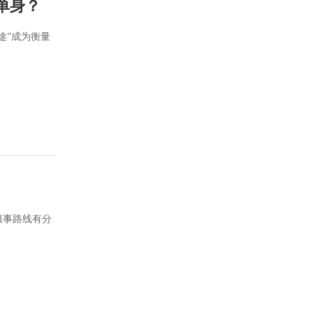
单身？
途”成为衡量
服事路线有分