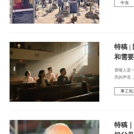
中东
特稿 
和需要
聋哑人是
亮的声音，
事工拓
特稿｜