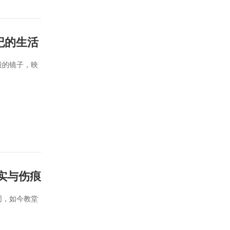
纪的生活
毅的镜子，映
实与伤痕
同，如今教堂