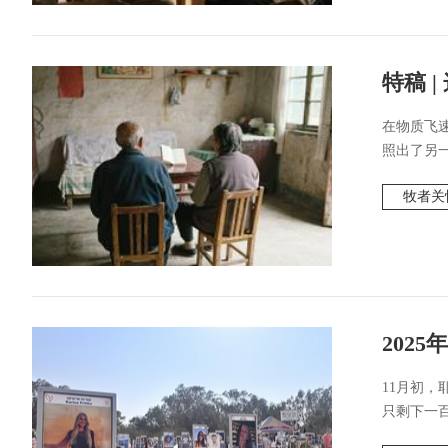
特稿 
在物质飞
照出了另一
牧者关
202
11月初
只剩下一百