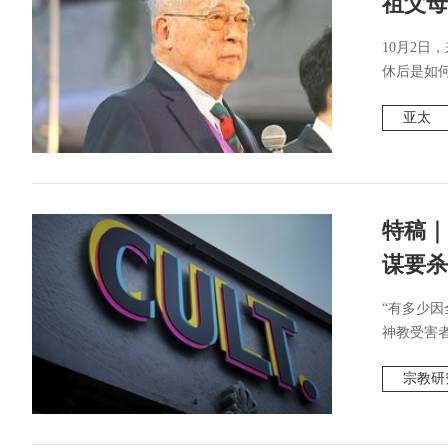
祖父母
10月2日
休后是如何
亚太
特稿｜
谋要杀
“有多少
神教受害者
宗教研