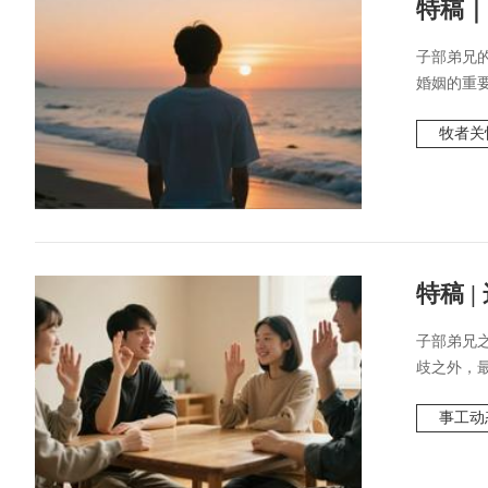
特稿｜
子部弟兄
婚姻的重要
牧者关
特稿 
子部弟兄
歧之外，最
事工动