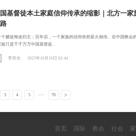
国基督徒本土家庭信仰传承的缩影｜北方一家
路
一个赌徒悔改归主；百年后，一个家族的信仰依然薪火相传。在中国教会
族只是千千万万中国基督徒...
李世光
2025年10月16日 02:44
3
4
5
•••
78
首页
国际
教会
社会
家