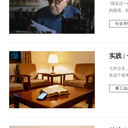
“我见过
的困境。在
社会关
实践 
七年过去
在这个追求
事工动