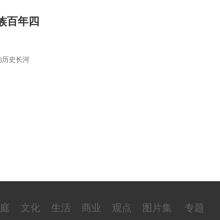
族百年四
的历史长河
庭
文化
生活
商业
观点
图片集
专题