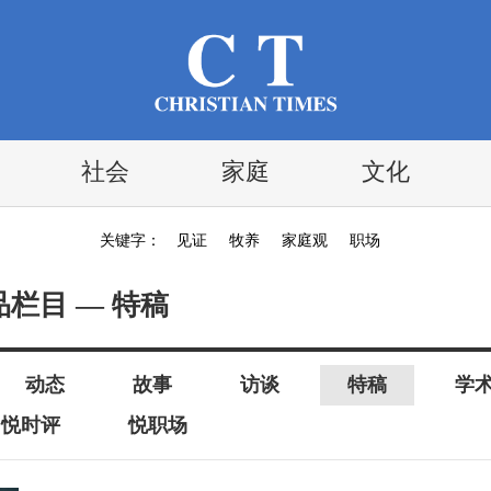
社会
家庭
文化
关键字：
见证
牧养
家庭观
职场
品栏目 — 特稿
动态
故事
访谈
特稿
学
悦时评
悦职场