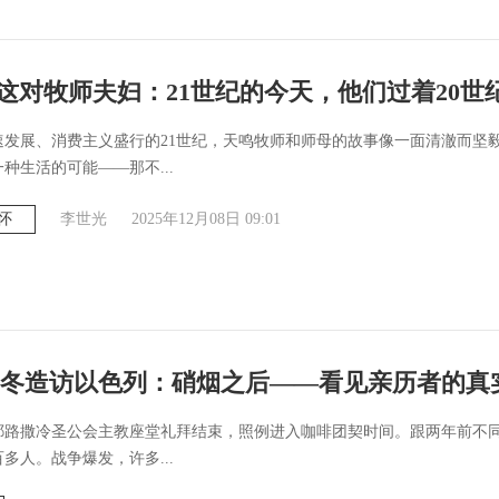
| 这对牧师夫妇：21世纪的今天，他们过着20世
速发展、消费主义盛行的21世纪，天鸣牧师和师母的故事像一面清澈而坚
种生活的可能——那不...
怀
李世光
2025年12月08日 09:01
5年冬造访以色列：硝烟之后——看见亲历者的真
，耶路撒冷圣公会主教座堂礼拜结束，照例进入咖啡团契时间。跟两年前不
多人。战争爆发，许多...