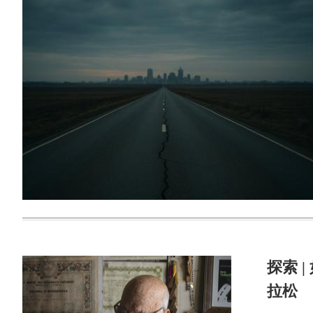
探索 
拉松