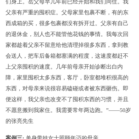
们身上。岳父母早几年前已经开始和我们同住。我
父亲有严重的囤积症。父母家里包裹不断，有的东
西成箱的买，很多包裹都没有拆开过。父亲有自己
的退休金，别人也不能管他花钱的事情。我每次回
家都趁着父亲不留意给他清理掉很多东西，拿到教
会送人，把车后备箱都塞满的程度，这速度都赶不
上父亲囤积的速度。几年前母亲开始诊断出白内
障，家里囤积太多东西，客厅，卧室都堆积很高的
东西，对母亲来说很容易磕碰或者被东西砸伤。即
便这样，我父亲也改变不了囤积东西的习惯，并且
不愿意搬到我家住。我需要常年两边跑。”——50岁
的张亮先生
案例三:
单身带娃女士照顾年迈的母亲