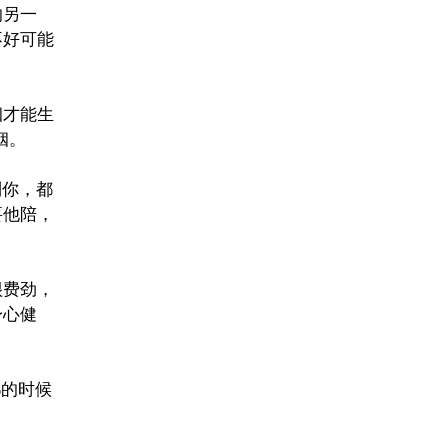
的另一
不好可能
姻才能生
姻。
到你，都
要他陪，
很费劲，
身心健
%的时候