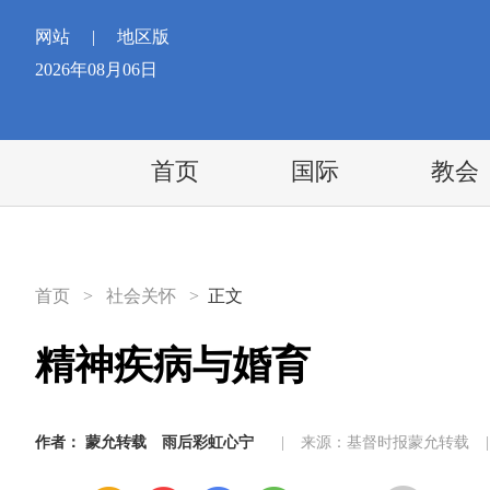
网站
|
地区版
2026年08月06日
首页
国际
教会
首页
>
社会关怀
>
正文
精神疾病与婚育
作者：
蒙允转载
雨后彩虹心宁
|
来源：基督时报蒙允转载
|