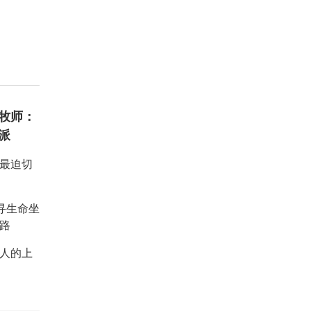
牧师：
派
：最迫切
重寻生命坐
路
人的上