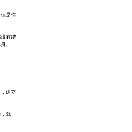
，但是你
都没有结
单身。
是，建立
婚，就