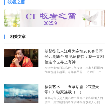
牧者之窗
相关文章
基督徒艺人江珊为亲情2016春节再
登话剧舞台 曾见证信仰：我一直相
信这个世界上有神
2016年春节日益临近，年夜饭、与家人团圆的
气氛也越来越重。今年春节前，1月19日，由演
员江珊领衔的温情喜剧话剧《守...
福音艺术——五幕话剧《仰望天
堂》》独家连载（一）
戏剧与音乐是人类艺术中最为出彩和吸引人的
形式。用戏剧的演绎来讲述福音改变人心的故
事，是一种非常好的福音艺术形式。本稿...