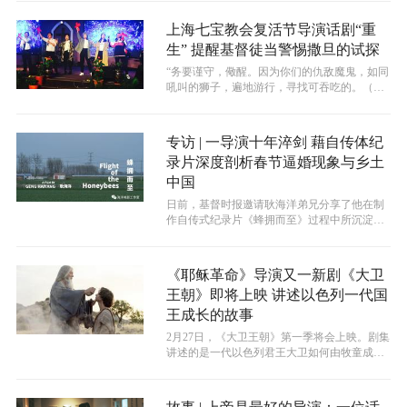
上海七宝教会复活节导演话剧“重
生” 提醒基督徒当警惕撒旦的试探
“务要谨守，儆醒。因为你们的仇敌魔鬼，如同
吼叫的狮子，遍地游行，寻找可吞吃的。（彼
前5:8）”有一种争战它虽然看不见...
专访 | 一导演十年淬剑 藉自传体纪
录片深度剖析春节逼婚现象与乡土
中国
日前，基督时报邀请耿海洋弟兄分享了他在制
作自传式纪录片《蜂拥而至》过程中所沉淀下
来的对于时下中国特有的春节逼婚现象的...
《耶稣革命》导演又一新剧《大卫
王朝》即将上映 讲述以色列一代国
王成长的故事
​2月27日，《大卫王朝》第一季将会上映。剧集
讲述的是一代以色列君王大卫如何由牧童成为
一国之王的崛起故事。福音剧集《...