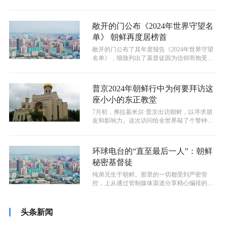
界上基督徒迫害最严重的国家。
敞开的门公布《2024年世界守望名
单》 朝鲜再度居榜首
敞开的门公布了其年度报告《2024年世界守望
名单》，细致列出了基督徒因为信仰而饱受痛
苦的50个国家，而朝鲜在名单发布...
普京2024年朝鲜行中为何要拜访这
座小小的东正教堂
7月初，弗拉基米尔·普京出访朝鲜，以寻求朋
友和影响力。这次访问给全世界敲了个警钟，
特别是韩国和日本，因为这两国的人民...
环球电台的“直至最后一人”：朝鲜
秘密基督徒
纯弟兄生于朝鲜。那里的一切都受到严密管
控，上从通过管制媒体渠道分享精心编排的叙
事，下到为个人提供就业和教育机会。甚至...
头条新闻