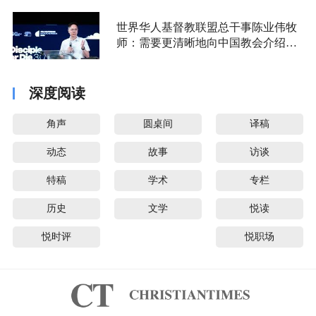
世界华人基督教联盟总干事陈业伟牧
师：需要更清晰地向中国教会介绍福
音派
深度阅读
角声
圆桌间
译稿
动态
故事
访谈
特稿
学术
专栏
历史
文学
悦读
悦时评
悦职场