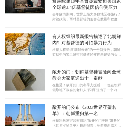
鲜连续第19年基督徒最受迫害国家
全球逾3.4亿基督徒因信仰受压力
去年疫情期间，世界上绝大多数地区都施行了
封锁政策，而对基督徒的迫害在数量和程度上
都依旧有所增加。基督教迫害监察机构“...
有人权组织最新报告描述了北朝鲜
内针对基督徒的可怕暴力行为
根据人权组织“朝鲜未来”的一份新报告，朝鲜
监狱中的警卫殴打涉嫌查经被拘基督徒的头
部，直至“鲜血喷涌而出”。
敞开的门：朝鲜基督徒冒险向全球
教会大家庭送出十一奉献
在接受了敞开的门的冬季支援后，一位在朝鲜
领导地下教会的老妇人“四明”送出了一个内有
十一奉献的信封，以表示对支持者的感...
敞开的门公布《2023世界守望名
单》：朝鲜重归第一名
根据宗教迫害监察组织“敞开的门美国”准备的
《世界守望名单》最新报告，朝鲜重新成为世