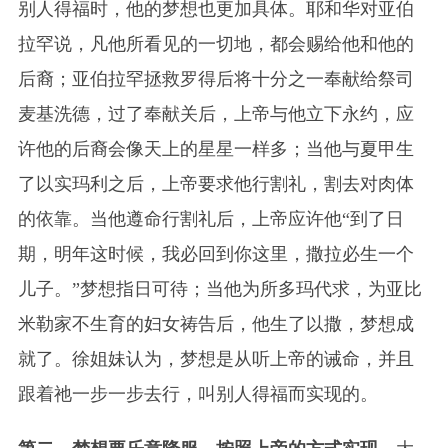
别人得福时，他的梦想也更加具体。耶和华对亚伯
拉罕说，凡他所看见的一切地，都会赐给他和他的
后裔；亚伯拉罕拯救罗得后将十分之一奉献给祭司
麦基洗德，过了奉献关后，上帝与他立下永约，应
许他的后裔会像天上的星星一样多；当他与夏甲生
了以实玛利之后，上帝要求他行割礼，割去对肉体
的依靠。当他遵命行割礼后，上帝应许他“到了日
期，明年这时候，我必回到你这里，撒拉必生一个
儿子。”梦想指日可待；当他为所多玛代求，为亚比
米勒家不生育的妇女祷告后，他生了以撒，梦想成
就了。徐姐妹认为，梦想是从听上帝的诫命，并且
跟着祂一步一步去行，叫别人得福而实现的。