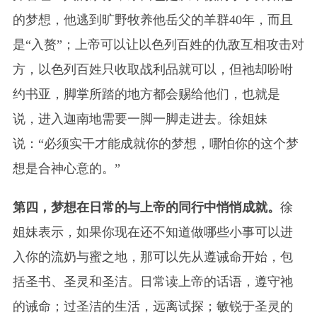
的梦想，他逃到旷野牧养他岳父的羊群40年，而且
是“入赘”；上帝可以让以色列百姓的仇敌互相攻击对
方，以色列百姓只收取战利品就可以，但祂却吩咐
约书亚，脚掌所踏的地方都会赐给他们，也就是
说，进入迦南地需要一脚一脚走进去。徐姐妹
说：“必须实干才能成就你的梦想，哪怕你的这个梦
想是合神心意的。”
第四，梦想在日常的与上帝的同行中悄悄成就。
徐
姐妹表示，如果你现在还不知道做哪些小事可以进
入你的流奶与蜜之地，那可以先从遵诫命开始，包
括圣书、圣灵和圣洁。日常读上帝的话语，遵守祂
的诫命；过圣洁的生活，远离试探；敏锐于圣灵的