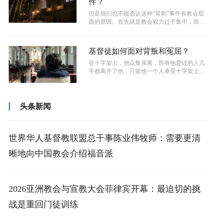
件？
但是我们也不能否认这种“背刺”事件有教会层
面的原因。首先就是教会权力过于集中，而缺
乏监督。正如姊妹这件事，当教会领导...
基督徒如何面对背叛和冤屈？
在十字架上，他众叛亲离，所有他爱过的人几
乎都离开了他，只留他一个人承受十字架上的
痛苦、重担和急难。然而，他却没有说过...
头条新闻
世界华人基督教联盟总干事陈业伟牧师：需要更清
晰地向中国教会介绍福音派
2026亚洲教会与宣教大会菲律宾开幕：最迫切的挑
战是重回门徒训练