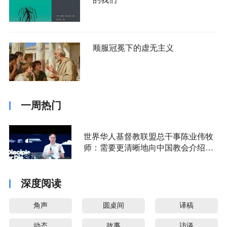
顺服冠冕下的虚无主义
一周热门
世界华人基督教联盟总干事陈业伟牧
师：需要更清晰地向中国教会介绍福
音派
深度阅读
角声
圆桌间
译稿
动态
故事
访谈