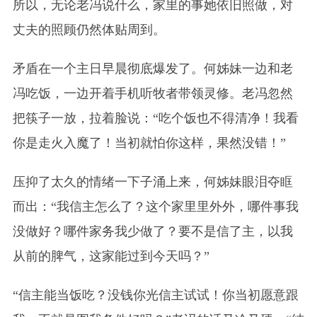
所以，无论老冯说什么，家里的事她依旧照做，对
丈夫的照顾仍然体贴周到。
矛盾在一个主日早晨彻底爆发了。何姊妹一边和老
冯吃饭，一边开着手机听牧者带领灵修。老冯忽然
把筷子一放，拉着脸说：“吃个饭也不得清净！我看
你是走火入魔了！当初就怕你这样，果然没错！”
压抑了太久的情绪一下子涌上来，何姊妹眼泪夺眶
而出：“我信主怎么了？这个家里里外外，哪件事我
没做好？哪件家务我少做了？要不是信了主，以我
从前的脾气，这家能过到今天吗？”
“信主能当饭吃？没钱你光信主试试！你当初愿意跟