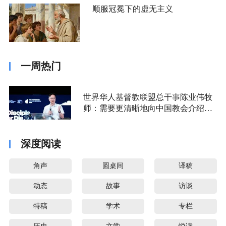
顺服冠冕下的虚无主义
一周热门
世界华人基督教联盟总干事陈业伟牧
师：需要更清晰地向中国教会介绍福
音派
深度阅读
角声
圆桌间
译稿
动态
故事
访谈
特稿
学术
专栏