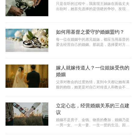
只是在听的过程中，我发现王姊妹在面临丈夫
出轨时，她首先选择的是强硬的争吵。发现争
吵无用之后，她又试图用所谓的“基督的...
如何用基督之爱守护婚姻盟约？
每一位在婚姻中的弟兄姐妹，都应当用基督的
爱去经营自己的婚姻。那就是，选择爱对方不
是依据对方的行为，乃是因为基督自己。...
嫁人就嫁传道人？一位姐妹受伤的
婚姻
父亲对教会的过度热情，直到今天都让她有满
腹的抱怨，她更是对自己对传道人和教会不切
实际的幻想而后悔不已。如果不是如此，...
立定心志，经营婚姻关系的三点建
议
婚姻不是房子、金钱、物质的叠加，婚姻乃是
一男一女、一夫一妻、一生一世的生活。因
此，重视婚姻、经营婚姻，实际就是能在乎...