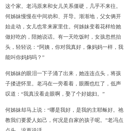
这个家。老冯原来和女儿关系僵硬，几乎不来往。
何姊妹慢慢在中间劝和、开导。渐渐地，父女俩开
始走动，女儿也常来家里住。何姊妹变着花样给她
做好吃的，陪她说话。有一天吃饭时，女孩忽然抬
头，轻轻说：“阿姨，你对我真好，像妈妈一样，我
能叫你妈妈吗？”
何姊妹的眼泪一下子涌了出来，她连连点头，将孩
子搂进怀里。老冯在一旁看着，眼圈也红了，低声
叹道：“我真没看走眼啊，娶了个好媳妇。”
何姊妹却马上说：“哪是我好，是我的主耶稣好。祂
教我们要爱人如己，何况是自家的孩子呢。”老冯点
点头，没再说话。