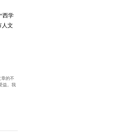
“西学
市人文
文章的不
者受益。我