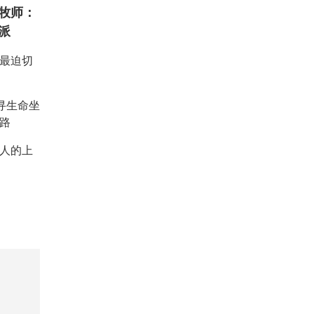
牧师：
派
：最迫切
重寻生命坐
路
人的上