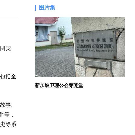
图片集
1.
团契
包括全
新加坡卫理公会芽笼堂
故事、
”等，
史等系