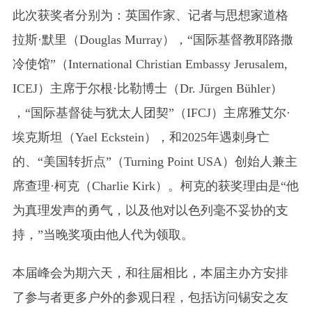
此次获奖者分别为：英国作家、记者与思想家道格
拉斯·默里（Douglas Murray），“国际基督教耶路撒
冷使馆”（International Christian Embassy Jerusalem,
ICEJ）主席于尔根·比勒博士（Dr. Jürgen Bühler）
，“国际基督徒与犹太人团契”（IFCJ）主席雅艾尔·
埃克斯坦（Yael Eckstein），和2025年遇刺身亡
的、“美国转折点”（Turning Point USA）创始人兼主
席查理·柯克（Charlie Kirk）。柯克的获奖理由是“他
为真理发声的勇气，以及他对以色列毫不妥协的支
持，”当晚奖项由他人代为领取。
本届峰会为期六天，和往届相比，本届主办方安排
了参与者更多户外的参观日程，包括访问锡安之友