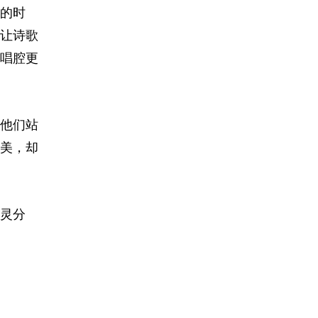
的时
让诗歌
唱腔更
他们站
美，却
灵分