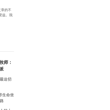
文章的不
者受益。我
牧师：
派
：最迫切
重寻生命坐
路