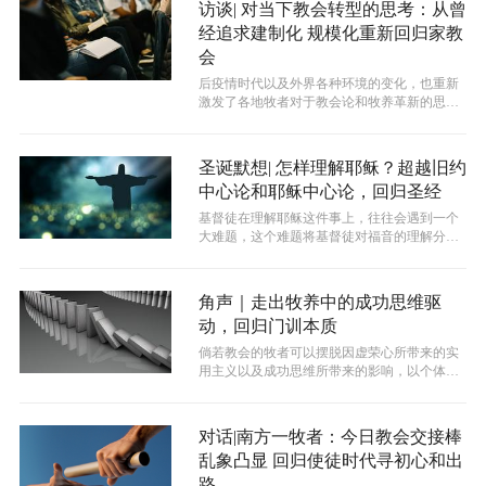
访谈| 对当下教会转型的思考：从曾
经追求建制化 规模化重新回归家教
会
后疫情时代以及外界各种环境的变化，也重新
激发了各地牧者对于教会论和牧养革新的思考
与实践，其中一个很显著的变化是从20...
圣诞默想| 怎样理解耶稣？超越旧约
中心论和耶稣中心论，回归圣经
基督徒在理解耶稣这件事上，往往会遇到一个
大难题，这个难题将基督徒对福音的理解分成
两个部分。这个难题就是，怎样看待旧约...
角声｜走出牧养中的成功思维驱
动，回归门训本质
倘若教会的牧者可以摆脱因虚荣心所带来的实
用主义以及成功思维所带来的影响，以个体生
命在基督里成长的客观规律为主体来竭尽...
对话|南方一牧者：今日教会交接棒
乱象凸显 回归使徒时代寻初心和出
路