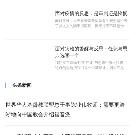
面对疫情的反思：是审判还是怜悯
​面对灾难，今天有些基督徒持有的观念是沿袭
了犹太人的因果报应观，因果报应不独是佛教
的特点，也不独是中国民间宗教的特点...
面对灾难的警醒与反思：任凭与恩
典选哪一个
我们应在造物主的“任凭”与恩典中做出抉择。
这自然也包括我们每一个基督徒，因为不是每
一个基督徒都接受了神的恩典，有些基...
头条新闻
世界华人基督教联盟总干事陈业伟牧师：需要更清
晰地向中国教会介绍福音派